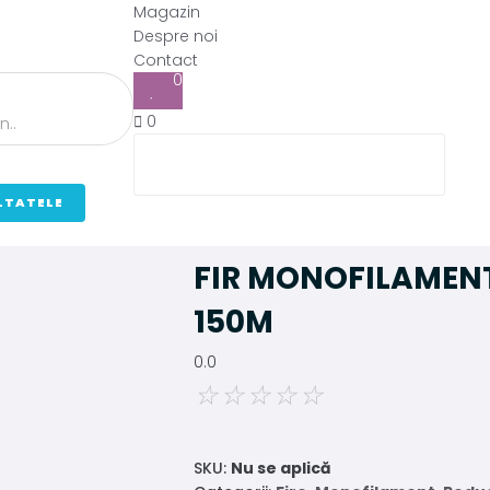
Magazin
Despre noi
Contact
0
0
LTATELE
FIR MONOFILAMEN
150M
0.0
☆
☆
☆
☆
☆
SKU:
Nu se aplică