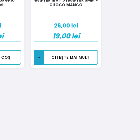
BURGHIU
WAFTER IBAITS IWAFTER 5MM -
IM
CHOCO MANGO
i
26,00
lei
ei
19,00
lei
N COȘ
CITEȘTE MAI MULT