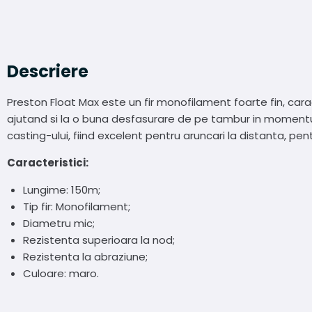
Descriere
Preston Float Max este un fir monofilament foarte fin, cara
ajutand si la o buna desfasurare de pe tambur in momentul lan
casting-ului, fiind excelent pentru aruncari la distanta, pen
Caracteristici:
Lungime: 150m;
Tip fir: Monofilament;
Diametru mic;
Rezistenta superioara la nod;
Rezistenta la abraziune;
Culoare: maro.