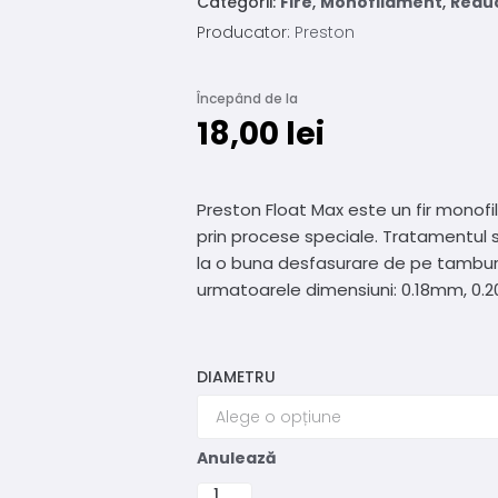
Categorii:
Fire
,
Monofilament
,
Redu
Producator:
Preston
Începând de la
18,00
lei
Preston Float Max este un fir monofi
prin procese speciale. Tratamentul sp
la o buna desfasurare de pe tambur 
urmatoarele dimensiuni: 0.18mm, 0
DIAMETRU
Anulează