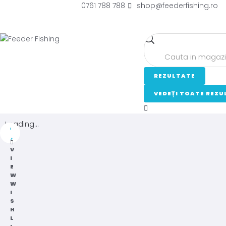
0761 788 788
shop@feederfishing.ro
REZULTATE
VEDEȚI TOATE REZU
Loading...
V
I
E
W
W
I
S
H
L