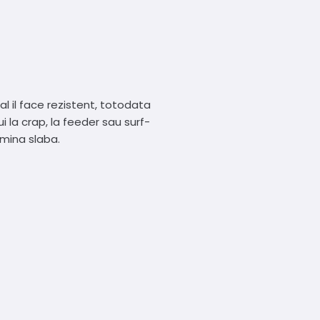
l il face rezistent, totodata
i la crap, la feeder sau surf-
umina slaba.