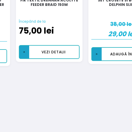
U
FIR TEXTIL DRENNAN ACOLYTE
SET CROSETE SI 
ER
FEEDER BRAID 150M
DELPHIN SL
Începând de la
38,00
le
75,00
lei
29,00
l
VEZI DETALII
ADAUGĂ Î