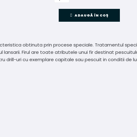
ADAUGĂ ÎN COȘ
cteristica obtinuta prin procese speciale. Tratamentul specia
sarii. Firul are toate atributele unui fir destinat pescuitulu
tru drill-uri cu exemplare capitale sau pescuit in conditii de l