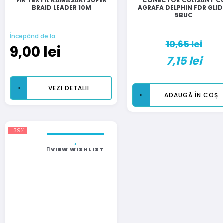
FIR TEXTIL KAMASAKI SUPER
CONECTOR CULISANT C
BRAID LEADER 10M
AGRAFA DELPHIN FDR GLID
5BUC
Începând de la
10,65
lei
9,00
lei
7,15
lei
VEZI DETALII
ADAUGĂ ÎN COȘ
-39%
VIEW WISHLIST