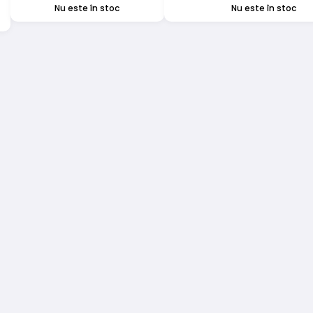
Nu este în stoc
Nu este în stoc
s
.
ile
a
ului.