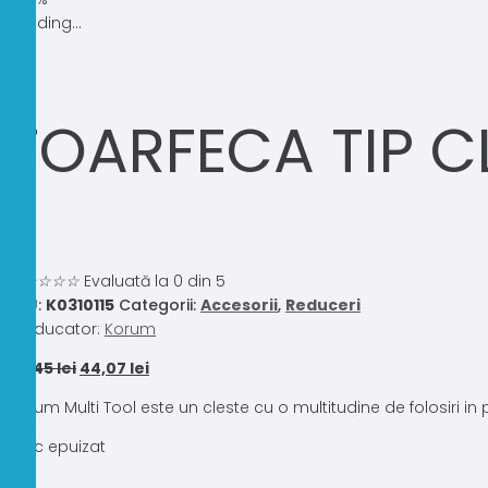
Loading...
FOARFECA TIP C
0.0
☆
☆
☆
☆
☆
Evaluată la 0 din 5
SKU:
K0310115
Categorii:
Accesorii
,
Reduceri
Producator:
Korum
Prețul
Prețul
73,45
lei
44,07
lei
inițial
curent
Korum Multi Tool este un cleste cu o multitudine de folosiri in p
a
este:
fost:
44,07 lei.
Stoc epuizat
73,45 lei.