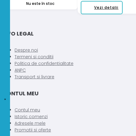
Nu este în stoc
Acest
Vezi detalii
produ
are
mai
INFO LEGAL
multe
variații
Opțiun
Despre noi
pot
Termeni si conditii
fi
Politica de confidentialitate
alese
ANPC
în
Transport si livrare
pagin
produs
CONTUL MEU
Contul meu
Istoric comenzi
Adresele mele
Promotii si oferte