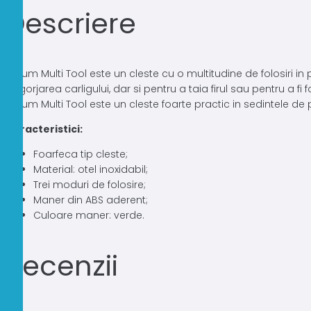
Descriere
Korum Multi Tool este un cleste cu o multitudine de folosiri in p
degorjarea carligului, dar si pentru a taia firul sau pentru a 
Korum Multi Tool este un cleste foarte practic in sedintele de 
Caracteristici:
Foarfeca tip cleste;
Material: otel inoxidabil;
Trei moduri de folosire;
Maner din ABS aderent;
Culoare maner: verde.
Recenzii