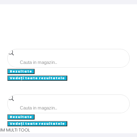
Search
...
Rezultate
Vedeți toate rezultatele
Search
...
Rezultate
Vedeți toate rezultatele
UM MULTI TOOL