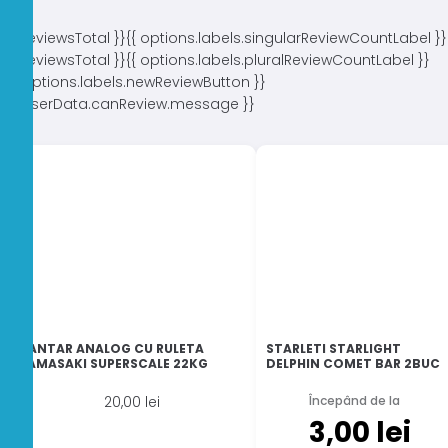
{{ reviewsTotal }}
{{ options.labels.singularReviewCountLabel }}
{{ reviewsTotal }}
{{ options.labels.pluralReviewCountLabel }}
{{ options.labels.newReviewButton }}
{{ userData.canReview.message }}
CANTAR ANALOG CU RULETA
STARLETI STARLIGHT
KAMASAKI SUPERSCALE 22KG
DELPHIN COMET BAR 2BUC
20,00
lei
Începând de la
3,00
lei