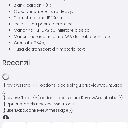
Blank: carbon 40T;
Clasa de putere: Extra Heavy;
Diametru blank: 15.10mm;
Inele SIC cu pastile ceramice;
Mandrina Fuji DPS cu infiletare clasica;
Maner imbracat in pluta AAA de inalta densitate;
Greutate: 264g;
Husa de transport din material textil.
Recenzii
{{ reviewsTotal }}
{{ options.labels.singularReviewCountLabel
}}
{{ reviewsTotal }}
{{ options.labels.pluralReviewCountLabel }}
{{ options.labels.newReviewButton }}
{{ userData.canReview.message }}