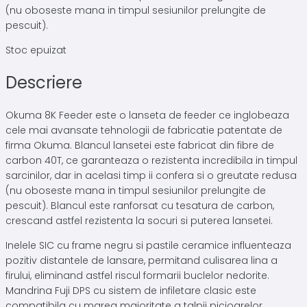
(nu oboseste mana in timpul sesiunilor prelungite de
pescuit).
Stoc epuizat
Descriere
Okuma 8K Feeder este o lanseta de feeder ce inglobeaza
cele mai avansate tehnologii de fabricatie patentate de
firma Okuma. Blancul lansetei este fabricat din fibre de
carbon 40T, ce garanteaza o rezistenta incredibila in timpul
sarcinilor, dar in acelasi timp ii confera si o greutate redusa
(nu oboseste mana in timpul sesiunilor prelungite de
pescuit). Blancul este ranforsat cu tesatura de carbon,
crescand astfel rezistenta la socuri si puterea lansetei.
Inelele SIC cu frame negru si pastile ceramice influenteaza
pozitiv distantele de lansare, permitand culisarea lina a
firului, eliminand astfel riscul formarii buclelor nedorite.
Mandrina Fuji DPS cu sistem de infiletare clasic este
compatibila cu marea majoritate a talpii picioarelor