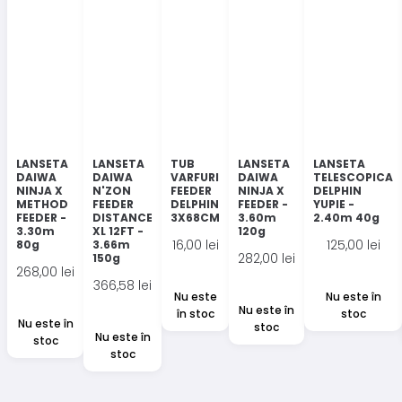
LANSETA
LANSETA
TUB
LANSETA
LANSETA
DAIWA
DAIWA
VARFURI
DAIWA
TELESCOPICA
NINJA X
N'ZON
FEEDER
NINJA X
DELPHIN
METHOD
FEEDER
DELPHIN
FEEDER -
YUPIE -
FEEDER -
DISTANCE
3X68CM
3.60m
2.40m 40g
3.30m
XL 12FT -
120g
16,00
lei
125,00
lei
80g
3.66m
282,00
lei
150g
268,00
lei
366,58
lei
Nu este
Nu este în
Nu este în
în stoc
stoc
Nu este în
stoc
Nu este în
stoc
stoc