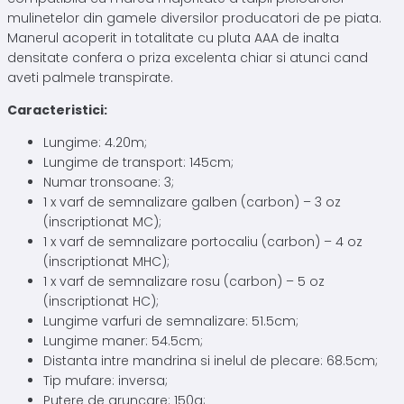
mulinetelor din gamele diversilor producatori de pe piata.
Manerul acoperit in totalitate cu pluta AAA de inalta
densitate confera o priza excelenta chiar si atunci cand
aveti palmele transpirate.
Caracteristici:
Lungime: 4.20m;
Lungime de transport: 145cm;
Numar tronsoane: 3;
1 x varf de semnalizare galben (carbon) – 3 oz
(inscriptionat MC);
1 x varf de semnalizare portocaliu (carbon) – 4 oz
(inscriptionat MHC);
1 x varf de semnalizare rosu (carbon) – 5 oz
(inscriptionat HC);
Lungime varfuri de semnalizare: 51.5cm;
Lungime maner: 54.5cm;
Distanta intre mandrina si inelul de plecare: 68.5cm;
Tip mufare: inversa;
Putere de aruncare: 150g;