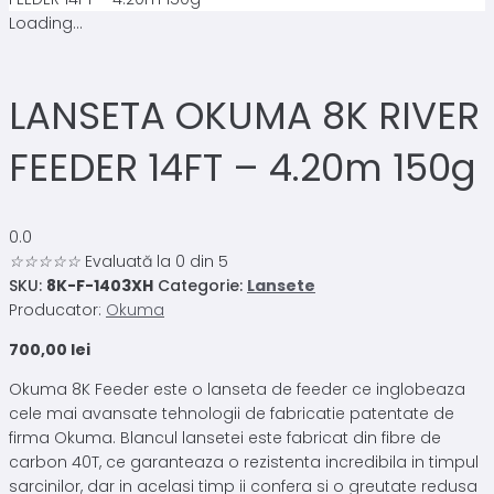
Loading...
LANSETA OKUMA 8K RIVER
FEEDER 14FT – 4.20m 150g
0.0
☆
☆
☆
☆
☆
Evaluată la 0 din 5
SKU:
8K-F-1403XH
Categorie:
Lansete
Producator:
Okuma
700,00
lei
Okuma 8K Feeder este o lanseta de feeder ce inglobeaza
cele mai avansate tehnologii de fabricatie patentate de
firma Okuma. Blancul lansetei este fabricat din fibre de
carbon 40T, ce garanteaza o rezistenta incredibila in timpul
sarcinilor, dar in acelasi timp ii confera si o greutate redusa