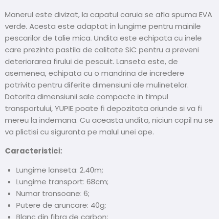
Manerul este divizat, la capatul caruia se afla spuma EVA
verde. Acesta este adaptat in lungime pentru mainile
pescarilor de talie mica. Undita este echipata cu inele
care prezinta pastila de calitate SiC pentru a preveni
deteriorarea firului de pescuit. Lanseta este, de
asemenea, echipata cu o mandrina de incredere
potrivita pentru diferite dimensiuni ale mulinetelor.
Datorita dimensiunii sale compacte in timpul
transportului, YUPIE poate fi depozitata oriunde si va fi
mereu la indemana. Cu aceasta undita, niciun copil nu se
va plictisi cu siguranta pe malul unei ape.
Caracteristici:
Lungime lanseta: 2.40m;
Lungime transport: 68cm;
Numar tronsoane: 6;
Putere de aruncare: 40g;
Blanc din fibra de carbon;