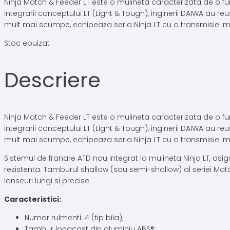
Ninja Match & Feeder LT este o mulineta caracterizata de o fu
a
este:
integrarii conceptului LT (Light & Tough), inginerii DAIWA au r
fost:
388,99 lei.
mult mai scumpe, echipeaza seria Ninja LT cu o transmisie im
432,22 lei.
Stoc epuizat
Descriere
Ninja Match & Feeder LT este o mulineta caracterizata de o fu
integrarii conceptului LT (Light & Tough), inginerii DAIWA au r
mult mai scumpe, echipeaza seria Ninja LT cu o transmisie im
Sistemul de franare ATD nou integrat la mulineta Ninja LT, as
rezistenta. Tamburul shallow (sau semi-shallow) al seriei Mat
lanseuri lungi si precise.
Caracteristici:
Numar rulmenti: 4 (tip bila);
Tambur longcast din aluminiu ABS®;