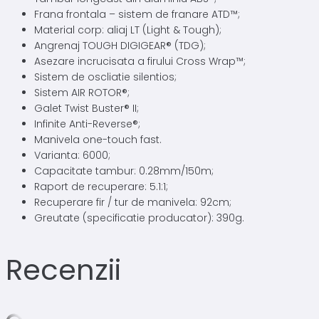
Frana frontala – sistem de franare ATD™;
Material corp: aliaj LT (Light & Tough);
Angrenaj TOUGH DIGIGEAR® (TDG);
Asezare incrucisata a firului Cross Wrap™;
Sistem de oscliatie silentios;
Sistem AIR ROTOR®;
Galet Twist Buster® II;
Infinite Anti-Reverse®;
Manivela one-touch fast.
Varianta: 6000;
Capacitate tambur: 0.28mm/150m;
Raport de recuperare: 5.1:1;
Recuperare fir / tur de manivela: 92cm;
Greutate (specificatie producator): 390g.
Recenzii