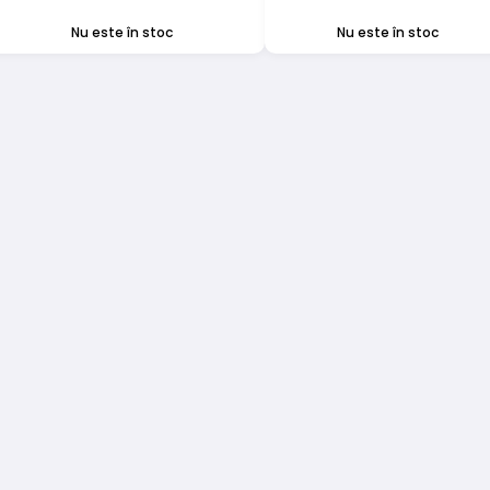
a
este:
a
este:
Nu este în stoc
Nu este în stoc
fost:
19,00 lei.
fost:
58,00 lei.
26,00 lei.
98,00 lei.