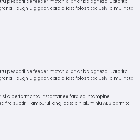
tru pescarii de feeder, match si chiar bologneza. Datorita
renaj Tough Digigear, care a fost folosit exclusiv la mulinete
tru pescarii de feeder, match si chiar bologneza. Datorita
renaj Tough Digigear, care a fost folosit exclusiv la mulinete
cum si o performanta instantanee fara sa intampine
c fire subtiri. Tamburul long-cast din aluminiu ABS permite