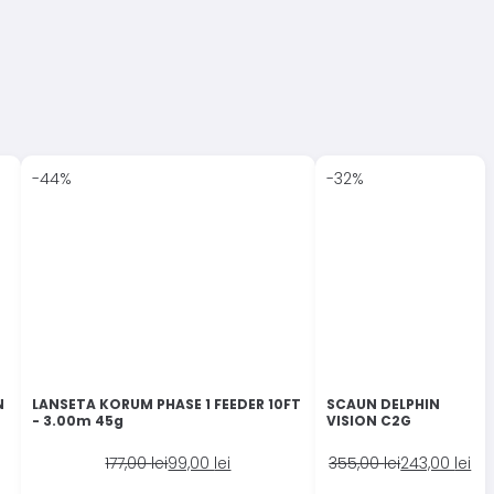
-44%
-32%
N
LANSETA KORUM PHASE 1 FEEDER 10FT
SCAUN DELPHIN
- 3.00m 45g
VISION C2G
Prețul
Prețul
Prețul
Prețul
177,00
lei
99,00
lei
355,00
lei
243,00
lei
inițial
curent
inițial
curent