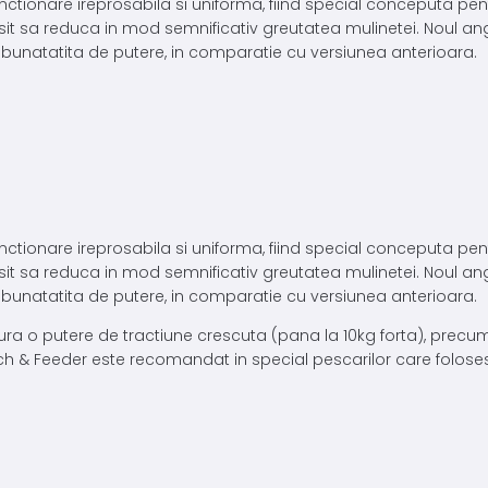
nctionare ireprosabila si uniforma, fiind special conceputa pen
eusit sa reduca in mod semnificativ greutatea mulinetei. Noul ang
bunatatita de putere, in comparatie cu versiunea anterioara.
nctionare ireprosabila si uniforma, fiind special conceputa pen
eusit sa reduca in mod semnificativ greutatea mulinetei. Noul ang
bunatatita de putere, in comparatie cu versiunea anterioara.
igura o putere de tractiune crescuta (pana la 10kg forta), pre
ch & Feeder este recomandat in special pescarilor care foloses