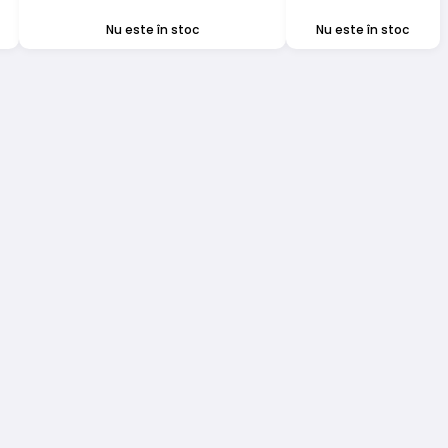
a
este:
a
este:
Nu este în stoc
Nu este în stoc
fost:
99,00 lei.
fost:
243,00 lei.
177,00 lei.
355,00 lei.