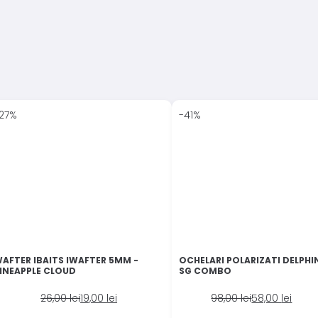
27%
-41%
AFTER IBAITS IWAFTER 5MM -
OCHELARI POLARIZATI DELPHI
INEAPPLE CLOUD
SG COMBO
Prețul
Prețul
Prețul
Prețul
26,00
lei
19,00
lei
98,00
lei
58,00
lei
inițial
curent
inițial
curent