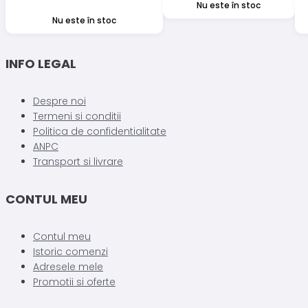
Nu este în stoc
a
este:
Nu este în stoc
fost:
19,00 lei.
26,00 lei.
INFO LEGAL
Despre noi
Termeni si conditii
Politica de confidentialitate
ANPC
Transport si livrare
CONTUL MEU
Contul meu
Istoric comenzi
Adresele mele
Promotii si oferte