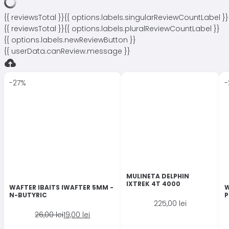
{{ reviewsTotal }}
{{ options.labels.singularReviewCountLabel }}
{{ reviewsTotal }}
{{ options.labels.pluralReviewCountLabel }}
{{ options.labels.newReviewButton }}
{{ userData.canReview.message }}
-27%
-
MULINETA DELPHIN
IXTREK 4T 4000
WAFTER IBAITS IWAFTER 5MM -
W
N-BUTYRIC
P
225,00
lei
Prețul
Prețul
26,00
lei
19,00
lei
inițial
curent