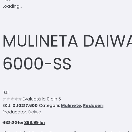
Loading...
MULINETA DAIWA
6000-SS
0.0
☆
☆
☆
☆
☆
Evaluată la 0 din 5
SKU:
D.10217.600
Categorii:
Mulinete
,
Reduceri
Producator:
Daiwa
Prețul
Prețul
432,22
lei
388,99
lei
inițial
curent