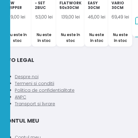
JAW
- SET
FLATWORK
EASY
VARIO
GRIPPER
2BUC
50x30CM
30CM
30CM
19,00
lei
53,00
lei
139,00
lei
46,00
lei
69,49
lei
Nu este în
Nu este
Nu este în
Nu este
Nu este
stoc
în stoc
stoc
în stoc
în stoc
INFO LEGAL
Despre noi
Termeni si conditii
Politica de confidentialitate
ANPC
Transport si livrare
CONTUL MEU
Contul meu