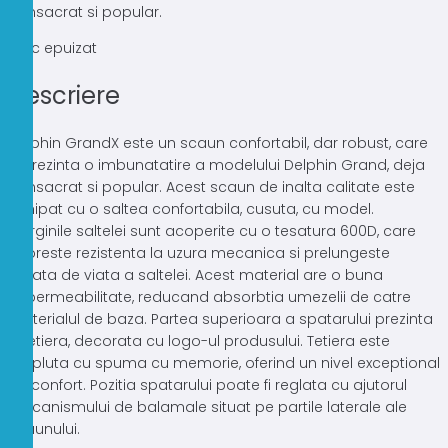
consacrat si popular.
Stoc epuizat
Descriere
Delphin GrandX este un scaun confortabil, dar robust, care
reprezinta o imbunatatire a modelului Delphin Grand, deja
consacrat si popular. Acest scaun de inalta calitate este
echipat cu o saltea confortabila, cusuta, cu model.
Marginile saltelei sunt acoperite cu o tesatura 600D, care
sporeste rezistenta la uzura mecanica si prelungeste
durata de viata a saltelei. Acest material are o buna
impermeabilitate, reducand absorbtia umezelii de catre
materialul de baza. Partea superioara a spatarului prezinta
o tetiera, decorata cu logo-ul produsului. Tetiera este
umpluta cu spuma cu memorie, oferind un nivel exceptional
de confort. Pozitia spatarului poate fi reglata cu ajutorul
mecanismului de balamale situat pe partile laterale ale
scaunului.