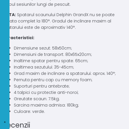
timpul sesiunilor lungi de pescuit.
NOTA:
Spatarul scaunului Delphin GrandX nu se poate
rabata complet la 180°. Gradul de inclinare maxim al
spatarului este de aproximativ 140°.
Caracteristici:
Dimensiune sezut: 58x50cm;
Dimensiuni de transport: 80x65x20cm;
Inaltime spatar pentru spate: 65cm;
Inaltimea sezutului: 35-45cm;
Grad maxim de inclinare a spatarului: aprox. 140°;
Pernuta pentru cap cu memory foam;
Suporturi pentru antebrate;
4 talpici cu protectie anti-noroi;
Greutate scaun: 7.5kg;
Sarcina maxima admisa: 180kg;
Culoare: verde.
Recenzii