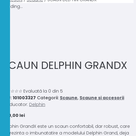
Loading...
SCAUN DELPHIN GRANDX
0.0
☆
☆
☆
☆
☆
Evaluată la 0 din 5
SKU:
101003327
Categorii:
Scaune
,
Scaune si accesorii
Producator:
Delphin
540,00
lei
Delphin GrandX este un scaun confortabil, dar robust, care
reprezinta o imbunatatire a modelului Delphin Grand, deja