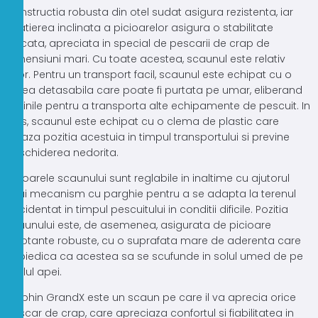
Constructia robusta din otel sudat asigura rezistenta, iar
spatierea inclinata a picioarelor asigura o stabilitate
ridicata, apreciata in special de pescarii de crap de
dimensiuni mari. Cu toate acestea, scaunul este relativ
usor. Pentru un transport facil, scaunul este echipat cu o
curea detasabila care poate fi purtata pe umar, eliberand
mainile pentru a transporta alte echipamente de pescuit. In
plus, scaunul este echipat cu o clema de plastic care
fixeaza pozitia acestuia in timpul transportului si previne
deschiderea nedorita.
Picioarele scaunului sunt reglabile in inaltime cu ajutorul
unui mecanism cu parghie pentru a se adapta la terenul
accidentat in timpul pescuitului in conditii dificile. Pozitia
scaunului este, de asemenea, asigurata de picioare
pivotante robuste, cu o suprafata mare de aderenta care
impiedica ca acestea sa se scufunde in solul umed de pe
malul apei.
Delphin GrandX este un scaun pe care il va aprecia orice
pescar de crap, care apreciaza confortul si fiabilitatea in